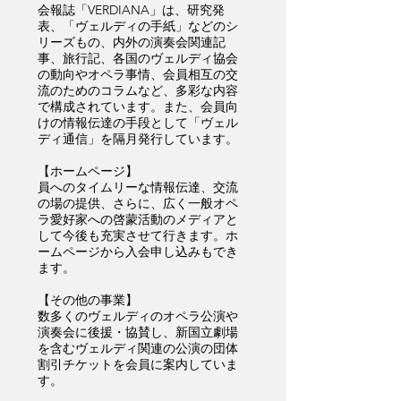
会報誌「VERDIANA」は、研究発
表、「ヴェルディの手紙」などのシ
リーズもの、内外の演奏会関連記
事、旅行記、各国のヴェルディ協会
の動向やオペラ事情、会員相互の交
流のためのコラムなど、多彩な内容
で構成されています。また、会員向
けの情報伝達の手段として「ヴェル
ディ通信」を隔月発行しています。
【ホームページ】
員へのタイムリーな情報伝達、交流
の場の提供、さらに、広く一般オペ
ラ愛好家への啓蒙活動のメディアと
して今後も充実させて行きます。ホ
ームページから入会申し込みもでき
ます。
【その他の事業】
数多くのヴェルディのオペラ公演や
演奏会に後援・協賛し、新国立劇場
を含むヴェルディ関連の公演の団体
割引チケットを会員に案内していま
す。