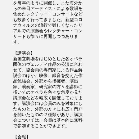
を毎年のように開催し、また海外か
らの来日アーティストによる歌唱を
含めたレクチャー・コンサートなど
も数多く行ってきました。新型コロ
ナウィルスの流行で難しくなったリ
アルでの演奏会やレクチャー・コン
サートも徐々に再開しつつありま
す。
【講演会】
新国立劇場をはじめとした各オペラ
団体のヴェルディ作品の公演に合わ
せて、協会内の専門家による作品解
説会のほか、映像、録音を交えた作
品勉強会、外部から指揮者、演出
家、演奏家、研究家の方々を講師に
招いてのオペラを色々な角度か見た
講演会などを幅広く開催しておりま
す。講演会には会員のみを対象にし
たものと、外部の方々にも広く門戸
を開いたものの２種類があり、講演
会については、会員は基本的に無料
で参加することができます。
【会報】