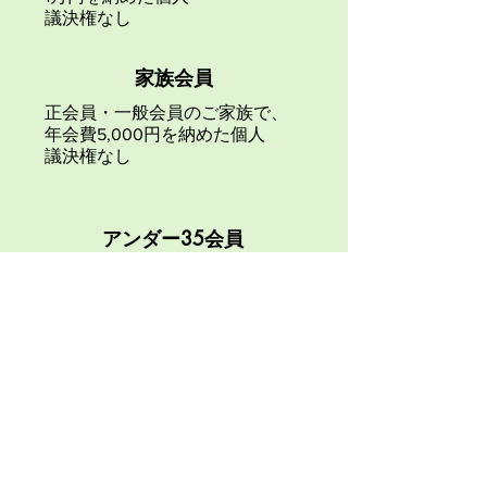
議決権なし
家族会員
正会員・一般会員のご家族で、
年会費5,000円を納めた個人
議決権なし
アンダー35会員
満35歳まで年会費3,500円を納
めた個人
​議決権なし
​各種資料はメール添付のみで郵
送はありません
法人会員