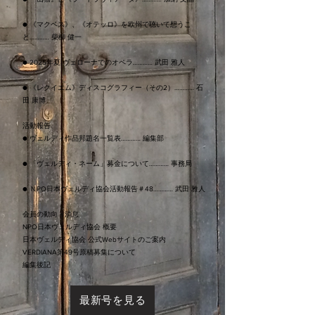
● 《マクベス》、《オテッロ》を欧州で聴いて想うこ
と………… 柴柳 健一
● 2025年夏 ヴェローナでのオペラ………… 武田 雅人
● 《レクイエム》ディスコグラフィー（その2）………… 石
田 康博
活動報告
● ヴェルディ作品邦題名一覧表………… 編集部
● 「ヴェルディ・ネーム」募金について………… 事務局
● ＮPO日本ヴェルディ協会活動報告＃48………… 武田 雅人
会員の動向・消息
NPO日本ヴェルディ協会 概要
日本ヴェルディ協会 公式Webサイトのご案内
VERDIANA第49号原稿募集について
編集後記
最新号を見る