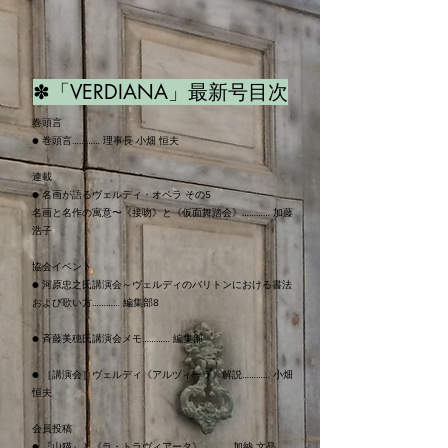
✽「VERDIANA」最新号目次
巻頭言
● 巻頭言………… 理事長 小畑 恒夫
連載
● 名画が語るヴェルディ・オペラ その5
名画と名作の寓意〜《接吻》と《仮面舞踏会》………… 加藤
浩子
協会イベント
● 河原忠之氏講演会～ヴェルディのバリトンにおける書法
および歌い方………… 編集部8
● 斉藤美穂氏講演会メモ………… 編集部
● ［講演会］ヴェルディ《アルヅィーラ》解説………… 小畑
恒夫
会員投稿
● 『山猫』と《ラ・トラヴィアータ》………… 加納 文晶