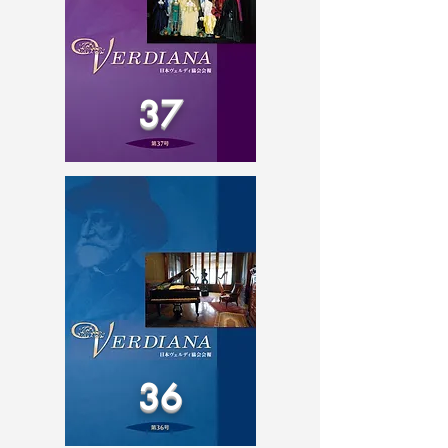
37
36